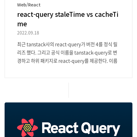
Web/React
react-query staleTime vs cacheTi
me
2022.09.18
최근 tanstack사의 react-query가 버전 4를 정식 릴
리즈 했다. 그리고 공식 이름을 tanstack-query로 변
경하고 하위 패키지로 react-query를 제공한다. 이름
을 변경한 이유는 react-query v4부터 react 뿐만 아
니라 vue, solid, svelte도 지원하기 때문이 아닐까 추
측해본다. 회사에서 진행하는 프로젝트에 활발하게 re
act-query를 도입 중이다. react-query에는 비슷하
지만 다른, 헷갈리는 개념들이 몇 개 있다. isFetching
과 isLoading, staleTime과 cacheTime이 그러하
다. 이번 글은 staleTime과 cacheTime의 개념과 차
이점을 정리한 내용이다. staleTime stale의 뜻은 "신
선하지 않은"이다..