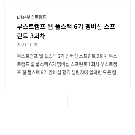
Life/부스트캠프
부스트캠프 웹 풀스택 6기 멤버십 스프
린트 3회차
2021.10.09
부스트캠프 웹 풀스택 6기 멤버십 스프린트 2회차 부스
트캠프 웹 풀스택 6기 멤버십 스프린트 1회차 부스트캠
프 웹 풀스택 6기 멤버십 합격 챌린지에 입과한 모든 캠
퍼가 멤버십에 입과 하는 것은 아니다. 특정 기준으로 멤
버십에 입과할 자격을 blog.hyunmin.dev 😸 TL;DR
구현의 집착을 버리고 한결 가볍게 개발했다. 학습해야
할 키워드가 끝도 없이 제공돼서 2주 만에 엄청나게 성
장해버린 기분이다. 이 정도면 튼 살이 생길 지경이다.
🏀 미션 SPA 바닐라 JS로 SPA를 구현하는 것은 항상
머리가 아프다. 저번 미션까지는 준일님의 블로그를 참