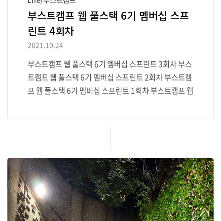
부스트캠프 웹 풀스택 6기 멤버십 스프
린트 4회차
2021.10.24
부스트캠프 웹 풀스택 6기 멤버십 스프린트 3회차 부스
트캠프 웹 풀스택 6기 멤버십 스프린트 2회차 부스트캠
프 웹 풀스택 6기 멤버십 스프린트 1회차 부스트캠프 웹
풀스택 6기 멤버십 합격 챌린지에 입과한 모든 캠퍼가
멤버십에 입과 하는 것 blog.hyunmin.dev 😸 TL;DR
마지막 스프린트는 팀 프로젝트로 진행했다. 2인 1조로
랜덤 하게 팀이 구성되어 2주간 협업했다. 하루에 많으
면 10시간씩 얘기하며 협업하다 보니 부스트캠프 활동
처음으로 지친다는 생각이 조금 들었다. 하지만 다행히
도 좋은 팀원을 만나서 2주를 잘 마무리할 수 있었다. 🏀
미션 React 이번 미션부터는 React 라이브러리 사용
이 허용됐다. 바닐라 JS로 SPA를 구현 후에 React를