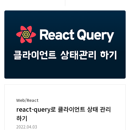
로 하나의 요청으로 만든다. export default function
App() { const { data: posts1 } = useQuery(['post
s'], fetchPosts); const { data: posts2 } = useQuer
y(['posts'], fetchPosts); const { data: posts3 } = u
se..
Web/React
react-query로 클라이언트 상태 관리
하기
2022.04.03